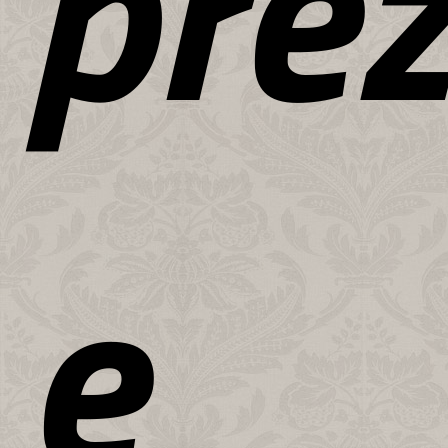
prez
e