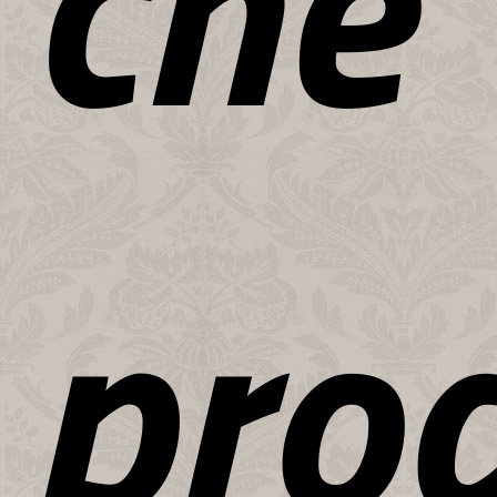
che
prod