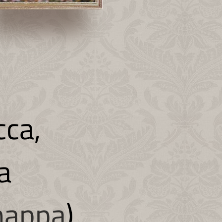
cca,
a
appa
).