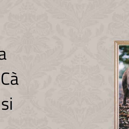
a
 Cà
si