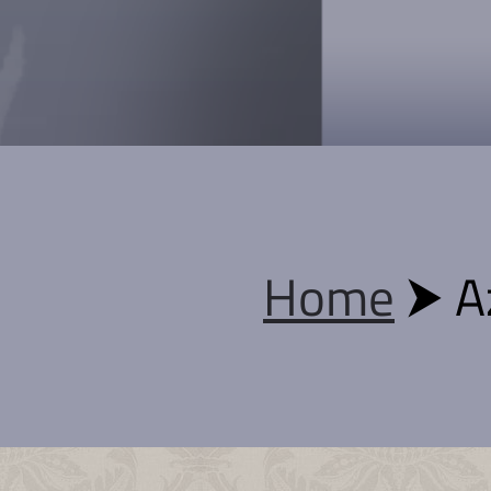
Home
⮞
A