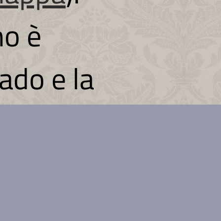
mo è
ado e la
zza
avarne
uperiore,