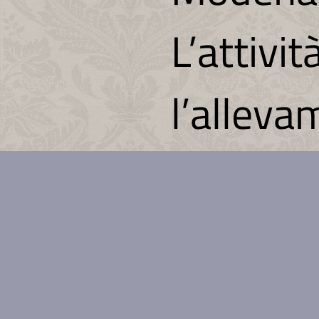
L’attivi
l’alleva
macellaz
“Mora R
carni e 