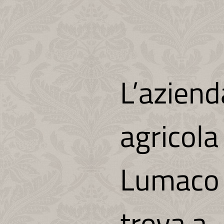
L’aziend
agricola
Lumaco 
trova a