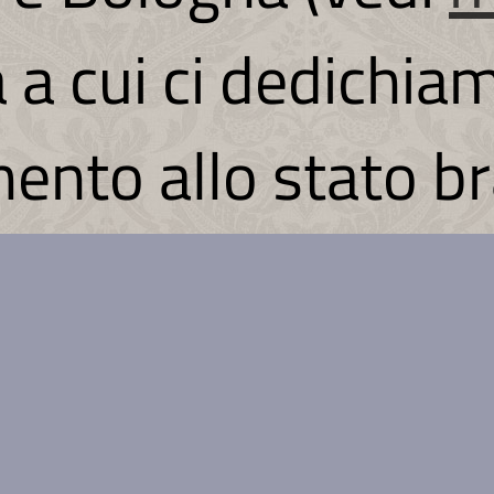
tà a cui ci dedichia
mento allo stato br
ione di suini di ra
omagnola” per ric
salumi di qualità s